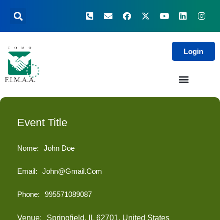
Login
Event Title
Nome:
John Doe
Email:
John@gmail.com
Phone:
995571089087
Venue:
Springfield, IL 62701, United States