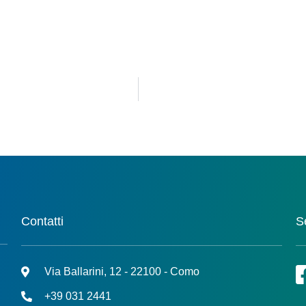
Contatti
S
Via Ballarini, 12 - 22100 - Como
+39 031 2441